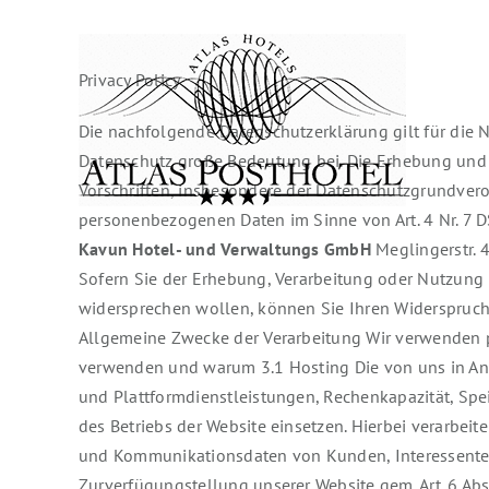
Skip
to
content
Privacy Policy
Die nachfolgende Datenschutzerklärung gilt für die
Datenschutz große Bedeutung bei. Die Erhebung und 
Vorschriften, insbesondere der Datenschutzgrundvero
personenbezogenen Daten im Sinne von Art. 4 Nr. 7 
Kavun Hotel- und Verwaltungs GmbH
Meglingerstr. 49 D – 81477 München Telefon: +49 89 21537404 -0 Fax: +49 89 21537404 -159 E-Mail: info@kavungruppe.de Sofern Sie der Erhebung, Verarbeitung oder Nutzung Ihrer Daten durch uns nach Maßgabe dieser Datenschutzbestimmungen insgesamt oder für einzelne Maßnahmen widersprechen wollen, können Sie Ihren Widerspruch an den Verantwortlichen richten. Sie können diese Datenschutzerklärung jederzeit speichern und ausdrucken. 2 Allgemeine Zwecke der Verarbeitung Wir verwenden personenbezogene Daten zum Zweck des Betriebs der Website und für Reservierung, Buchung. 3 Welche Daten wir verwenden und warum 3.1 Hosting Die von uns in Anspruch genommenen Hosting-Leistungen dienen der Zurverfügungstellung der folgenden Leistungen: Infrastruktur- und Plattformdienstleistungen, Rechenkapazität, Speicherplatz und Datenbankdienste, Sicherheitsleistungen sowie technische Wartungsleistungen, die wir zum Zweck des Betriebs der Website einsetzen. Hierbei verarbeiten wir, bzw. unser Hostinganbieter Bestandsdaten, Kontaktdaten, Inhaltsdaten, Vertragsdaten, Nutzungsdaten, Meta- und Kommunikationsdaten von Kunden, Interessenten und Besuchern dieser Website auf Grundlage unserer berechtigten Interessen an