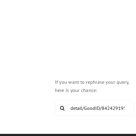
you're looking for!
pful Links:
Try again
If you want to rephrase your query,
here is your chance:
Search
for: