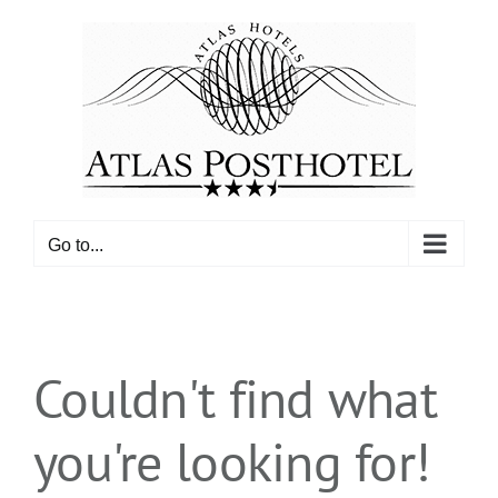
Skip
to
content
Go to...
Couldn't find what
you're looking for!