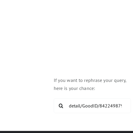
you're looking for!
pful Links:
Try again
If you want to rephrase your query,
here is your chance:
Search
for: