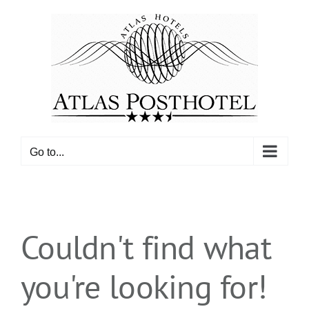
Skip
to
content
Go to...
Couldn't find what
you're looking for!