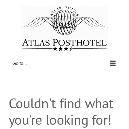
Skip
to
content
Go to...
Couldn't find what
you're looking for!