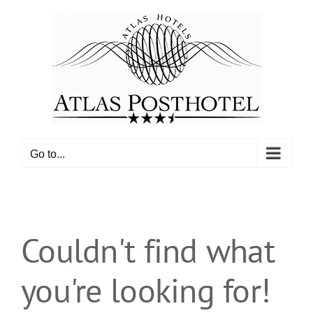
Skip
to
content
Go to...
Couldn't find what
you're looking for!