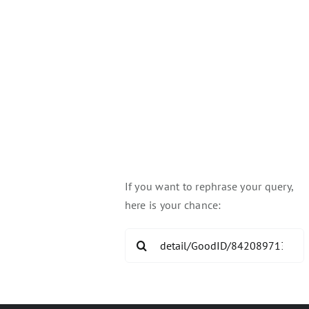
you're looking for!
pful Links:
Try again
If you want to rephrase your query,
here is your chance:
Search
for: