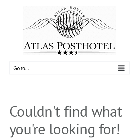
Skip
to
content
Go to...
Couldn't find what
you're looking for!