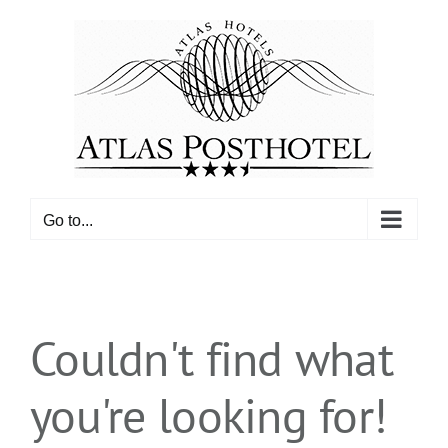
Skip
to
content
Go to...
Couldn't find what
you're looking for!