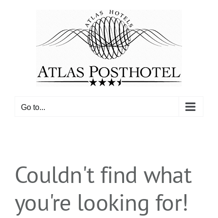
Skip
to
content
Go to...
Couldn't find what
you're looking for!